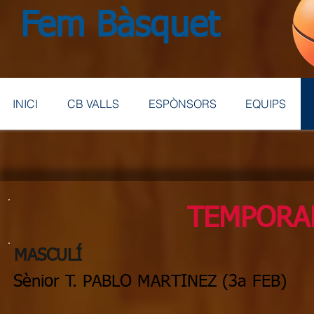
Fem Bàsquet
INICI
CB VALLS
ESPÒNSORS
EQUIPS
TEMPORA
MASCULÍ
Sènior T. PABLO MARTINEZ (3a FEB)