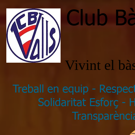
Club Bà
Vivint el b
Treball en equip - Respec
Solidaritat Esforç -
Transparència