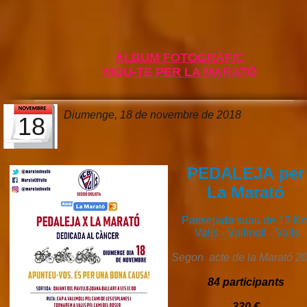
ÀLBUM FOTOGRÀFIC
MOU-TE PER LA MARATÓ
Diumenge, 18 de novembre de 2018
18
PEDALEJA per
La Marató
Passejada suau de 12 K
Valls - Vallmoll - Valls
Segon acte de la Marató 2
84 participants
330 €