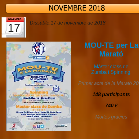
NOVEMBRE 2018
Dissabte,17 de novembre de 2018
17
MOU-TE per La
Marató
Màster class de
Zumba i Spinning.
Primer acte de la Marató 2
148 participants
740 €
Moltes gràcies