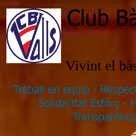
Club Bà
Vivint el b
Treball en equip - Respec
Solidaritat Esforç -
Transparència