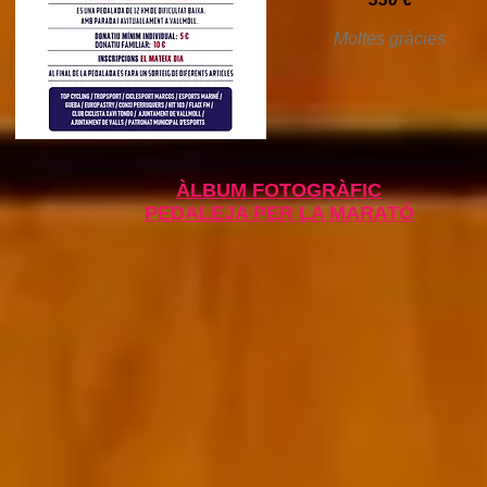
Moltes gràcies
ÀLBUM FOTOGRÀFIC
PEDALEJA PER LA MARATÓ