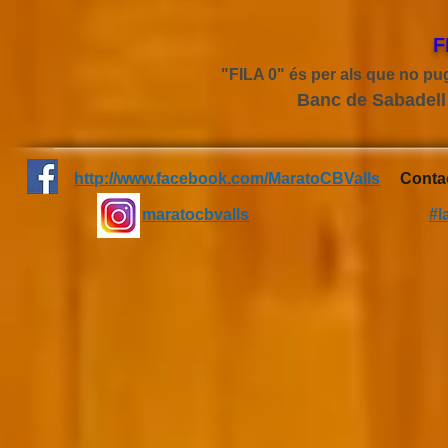
F
"FILA 0" és per als que no pug
Banc de Sabadell
http://www.facebook.com/MaratoCBValls
Contac
maratocbvalls
#l