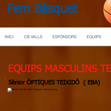
Fem Bàsquet
INICI
CB VALLS
ESPÒNSORS
EQUIPS
EQUIPS MASCULINS T
Sènior ÒPTIQUES TEIXIDÓ ( EBA)