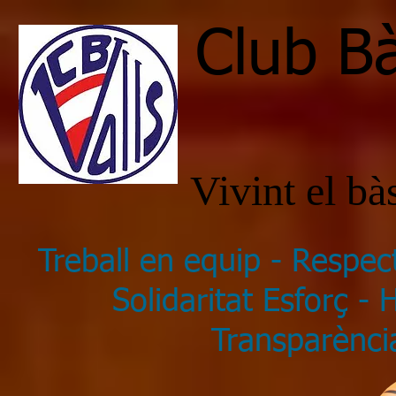
Club Bà
Vivint el b
Treball en equip - Respec
Solidaritat Esforç -
Transparència