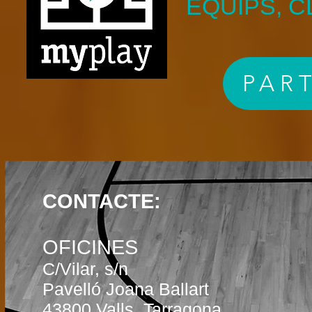
EQUIPS, C
PAR
CONTACTE:
OFICINES
C/Vilar, s/n
Pavelló Joana Ballart
43800 Valls, Tarragona