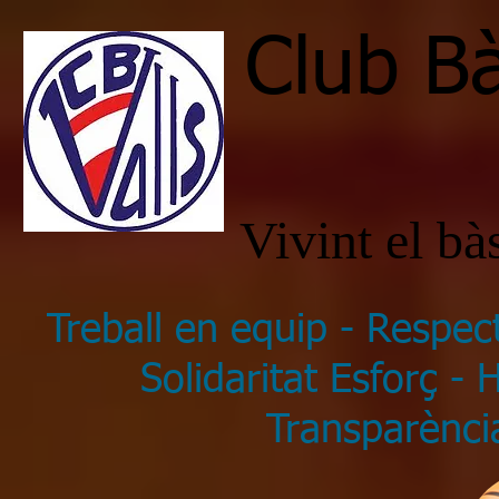
Club Bà
Vivint el b
Treball en equip - Respec
Solidaritat Esforç -
Transparència