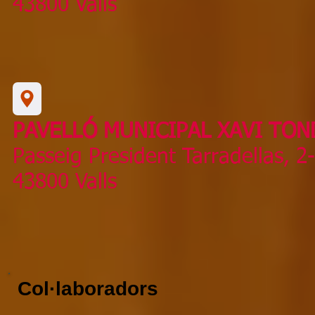
43800 Valls
PAVELLÓ MUNICIPAL XAVI TO
Passeig President Tarradellas, 2
43800 Valls
Col·laboradors