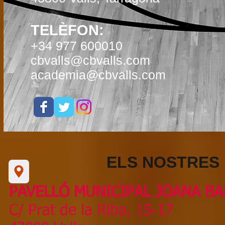
TELÈFON:
+34 977 600010
cbvalls@cbvalls.com
academia@cbvalls.com
ELS NOSTRES 
PAVELLÓ MUNICIPAL JOANA BA
C/ Prat de la Riba, 15-17